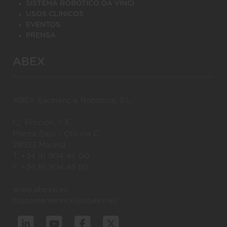
SISTEMA ROBOTICO DA VINCI
USOS CLINICOS
EVENTOS
PRENSA
ABEX
ABEX Excelencia Robótica, S.L.
C/ Proción, 1-3.
Planta Baja - Oficina C
28023 Madrid
T. +34 91 904 45 00
F. +34 91 904 45 80
www.abexsl.es
customerservice@abexsl.es