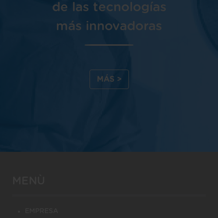
de las tecnologías
más innovadoras
MÁS >
MENÙ
EMPRESA