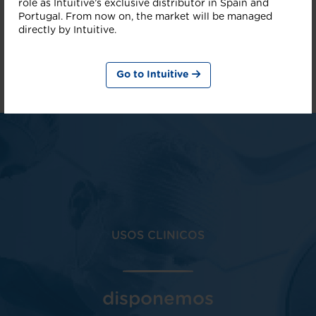
role as Intuitive’s exclusive distributor in Spain and
Portugal. From now on, the market will be managed
directly by Intuitive.
Go to Intuitive
USOS CLINICOS
disponemos