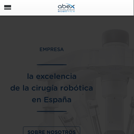
EMPRESA
la excelencia
de la cirugía robótica
en España
SOBRE NOSOTROS